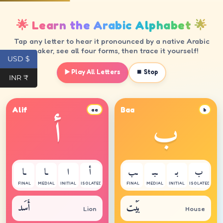
USD $
INR ₹