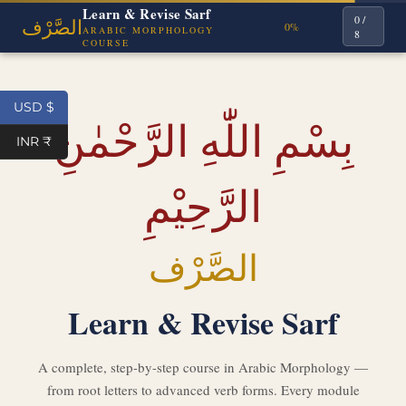
USD $
INR ₹